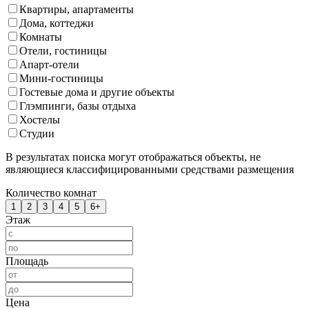
Квартиры, апартаменты
Дома, коттеджи
Комнаты
Отели, гостиницы
Апарт-отели
Мини-гостиницы
Гостевые дома и другие объекты
Глэмпинги, базы отдыха
Хостелы
Студии
В результатах поиска могут отображаться объекты, не
являющиеся классифицированными средствами размещения
Количество комнат
1
2
3
4
5
6+
Этаж
Площадь
Цена